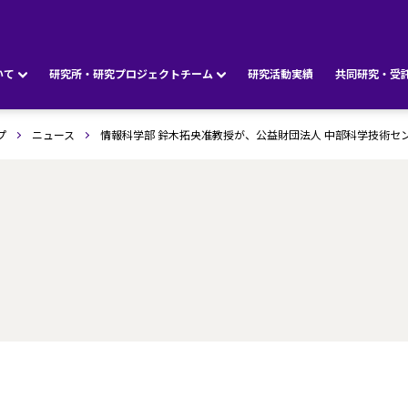
いて
研究所・研究プロジェクトチーム
研究活動実績
共同研究・受
プ
ニュース
情報科学部 鈴木拓央准教授が、公益財団法人 中部科学技術