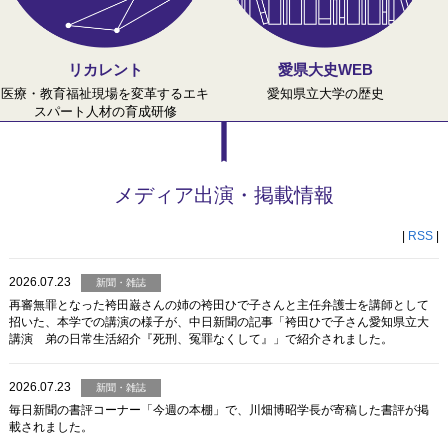
リカレント
愛県大史WEB
医療・教育福祉現場を変革するエキ
愛知県立大学の歴史
スパート人材の育成研修
メディア出演・掲載情報
|
RSS
|
2026.07.23
新聞・雑誌
再審無罪となった袴田巌さんの姉の袴田ひで子さんと主任弁護士を講師として
招いた、本学での講演の様子が、中日新聞の記事「袴田ひで子さん愛知県立大
講演 弟の日常生活紹介『死刑、冤罪なくして』」で紹介されました。
2026.07.23
新聞・雑誌
毎日新聞の書評コーナー「今週の本棚」で、川畑博昭学長が寄稿した書評が掲
載されました。