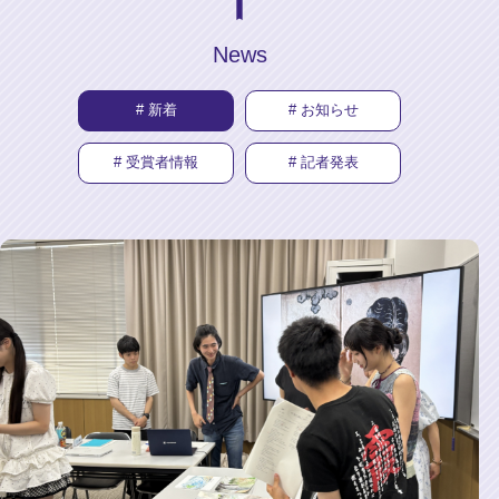
News
# 新着
# お知らせ
# 受賞者情報
# 記者発表