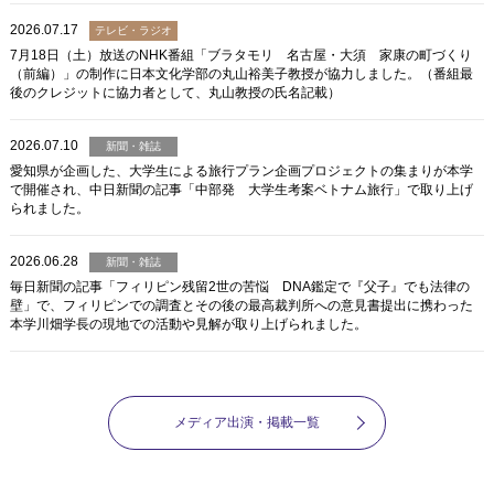
2026.07.17
テレビ・ラジオ
7月18日（土）放送のNHK番組「ブラタモリ 名古屋・大須 家康の町づくり
（前編）」の制作に日本文化学部の丸山裕美子教授が協力しました。（番組最
後のクレジットに協力者として、丸山教授の氏名記載）
2026.07.10
新聞・雑誌
愛知県が企画した、大学生による旅行プラン企画プロジェクトの集まりが本学
で開催され、中日新聞の記事「中部発 大学生考案ベトナム旅行」で取り上げ
られました。
2026.06.28
新聞・雑誌
毎日新聞の記事「フィリピン残留2世の苦悩 DNA鑑定で『⽗⼦』でも法律の
壁」で、フィリピンでの調査とその後の最高裁判所への意見書提出に携わった
本学川畑学長の現地での活動や見解が取り上げられました。
メディア出演・掲載一覧