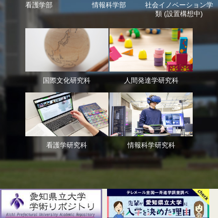
看護学部
情報科学部
社会イノベーション
学
類 (設置構想中)
国際文化研究科
人間発達学研究科
看護学研究科
情報科学研究科