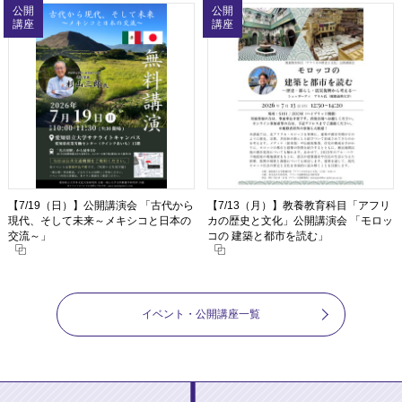
公開
公開
講座
講座
【7/19（日）】公開講演会 「古代から
【7/13（月）】教養教育科目「アフリ
現代、そして未来～メキシコと日本の
カの歴史と文化」公開講演会 「モロッ
交流～」
コの 建築と都市を読む」
イベント・公開講座一覧