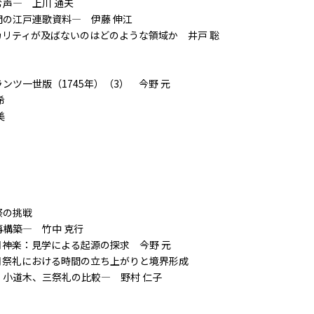
声― 上川 通夫
の江戸連歌資料― 伊藤 伸江
リティが及ばないのはどのような領域か 井戸 聡
ランツ一世版（
1745
年）（
3
） 今野 元
希
美
祭の挑戦
築― 竹中 克行
神楽：見学による起源の探求 今野 元
月祭礼における時間の立ち上がりと境界形成
礼の比較― 野村 仁子