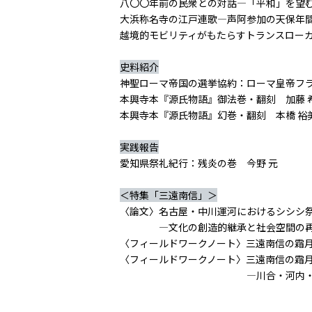
八〇〇年前の民衆との対話―「平和」を望む
大浜称名寺の江戸連歌―声阿参加の天保年間
越境的モビリティがもたらすトランスローカ
史料紹介
神聖ローマ帝国の選挙協約：ローマ皇帝フ
本興寺本『源氏物語』御法巻・翻刻 加藤 
本興寺本『源氏物語』幻巻・翻刻 本橋 裕
実践報告
愛知県祭礼紀行：残炎の巻 今野 元
＜特集「三遠南信」＞
〈論文〉名古屋・中川運河におけるシシシ
―文化の創造的継承と社会空間の再構
〈フィールドワークノート〉三遠南信の霜月
〈フィールドワークノート〉三遠南信の霜
―川合・河内・小道木、三祭