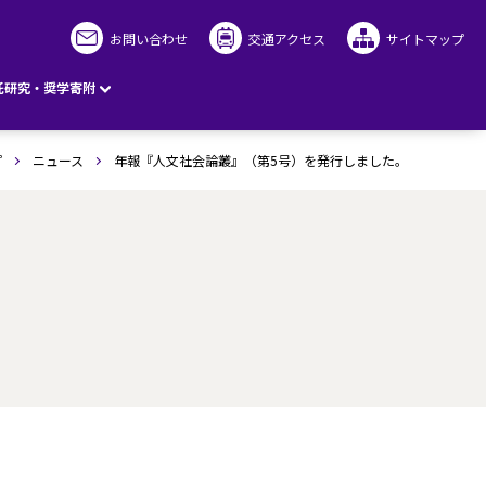
お問い合わせ
交通アクセス
サイトマップ
託研究・奨学寄附
プ
ニュース
年報『人文社会論叢』（第5号）を発行しました。