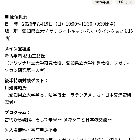
2026年度
お知らせ
■ 開催概要
日 時
：2026年7月19日（日）10:00～11:30（9:30開場）
場 所
：愛知県立大学 サテライトキャンパス（ウインクあいち15
階）
メイン登壇者
：
考古学者
杉山三郎氏
（アリゾナ州立大学研究教授、愛知県立大学名誉教授、テオティ
ワカン研究第一人者）
後半特別対談ゲスト
：
川畑博昭氏
（愛知県立大学学長、法学博士、ラテンアメリカ・日本交流史研
究者）
プログラム
：
古代から現代、そして未来 ～ メキシコと日本の交流 ～
※入場無料・事前申込不要