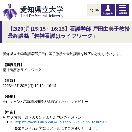
【2/20(月)15:15～16:15】看護学部 戸田由美子教授
最終講義「精神看護はライフワーク」
愛知県立大学看護学部戸田由美子教授の最終講義を以下のとおり行います。
【講義題目】
精神看護はライフワーク
【日時】
2023
年
2
月
20
日
(
月
) 15:15
～
16:15
【会場】
守山キャンパス講義棟
6
階大講義室＋
Zoom
ウェビナー
【申込】
申込方法｜以下のリンクよりお申込みください。
URL
https://www.nrs.aichi-pu.ac.jp/app/2022/12/14/202302202/
参加申込された方にはメールにてご連絡いたします。