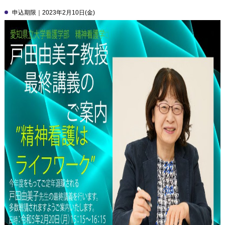
申込期限｜
2023
年
2
月
10
日
(
金
)