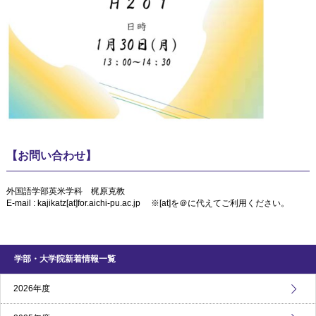
【お問い合わせ】
外国語学部英米学科 梶原克教
E-mail : kajikatz[at]for.aichi-pu.ac.jp ※[at]を＠に代えてご利用ください。
学部・大学院新着情報一覧
2026年度