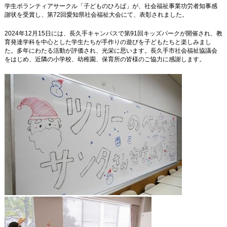
学生ボランティアサークル「子どものひろば」が、社会福祉事業功労者知事感
謝状を受賞し、第
72
回愛知県社会福祉大会にて、表彰されました。
2024年
12
月
15
日には、長久手キャンパスで第
91
回キッズパークが開催され、教
育発達学科を中心とした学生たちが手作りの遊びを子どもたちと楽しみまし
た。多年にわたる活動が評価され、光栄に思います。長久手市社会福祉協議会
をはじめ、近隣の小学校、幼稚園、保育所の皆様のご協力に感謝します。