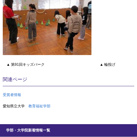
▲ 第
91
回キッズパーク ▲ 輪投げ
関連ページ
受賞者情報
愛知県立大学
教育福祉学部
学部・大学院新着情報一覧