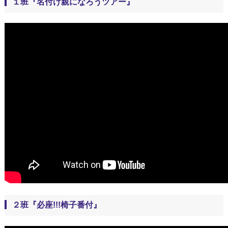
１班『名付け親になろうツアー』
２班『必座!!!椅子番付』