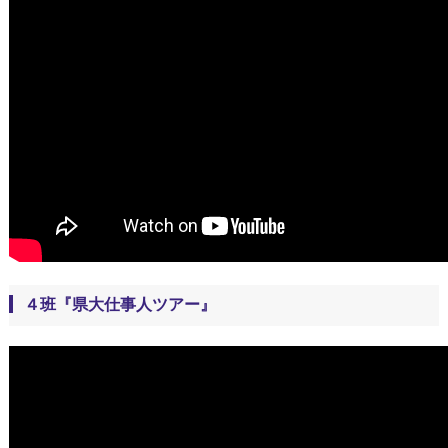
４班『県大仕事人ツアー』