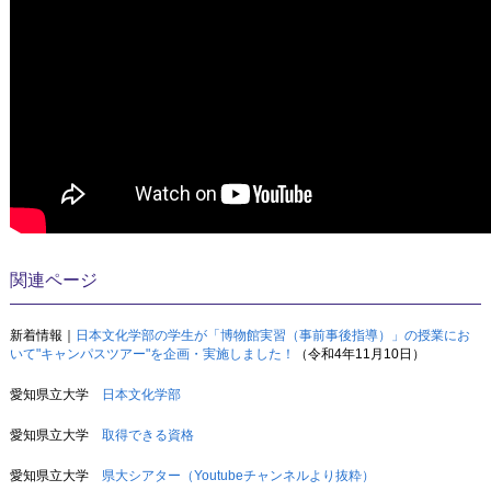
関連ページ
新着情報｜
日本文化学部の学生が「博物館実習（事前事後指導）」の授業にお
いて"キャンパスツアー"を企画・実施しました！
（令和4年11月10日）
愛知県立大学
日本文化学部
愛知県立大学
取得できる資格
愛知県立大学
県大シアター（Youtubeチャンネルより抜粋）