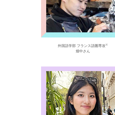
※
外国語学部 フランス語圏専攻
畑中さん