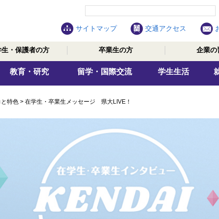
サイトマップ
交通アクセス
学生・保護者の方
卒業生の方
企業の
教育・研究
留学・国際交流
学生生活
力と特色
>
在学生・卒業生メッセージ 県大LIVE！