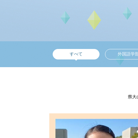
すべて
外国語学
県大